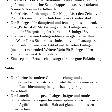
Die HAIX CONNEXIS-Modelle besitzen eine anatomisch
geformte, ultraleichte Schutzkappe aus faserverstärktem
Nano-Carbon und erfüllen damit höchste
Sicherheitsanforderungen. Die Kappe lässt den Zehen viel
Platz. Das macht den Schuh besonders komfortabel.
Die Einlegesohle dämpfend und feuchtigkeitsableitend.
Die „Perfect-Fit“ Markierung auf der Einlage sorgt für eine
optimale Überprüfung der korrekten Schuhgröße.
Drei verschiedene Einlegesohlen ermöglichen es Ihnen,
die Weite Ihres Sicherheitsschuhs individuell anzupassen.
Grundsätzlich wird der Artikel mit der roten Einlage
(medium) versendet! Weitere Vario Fit Einlegesohlen
können Sie zusätzlich bestellen.
Eine separate Fersenschale sorgt für eine gute Fußführung.
Sohle
Durch eine besondere Gummimischung und eine
innovative Profilkonstruktion bietet die Sohle eine extrem
hohe Rutschhemmung bei gleichzeitig geringem
Verschleiß.
Die Lamellen und speziell abgeschrägte und runde
Sohlenelemente sorgen für einen optimalen Gripp sowie
hohe Agilität und stabilen Halt auf glatten und nassen
Oberflächen.