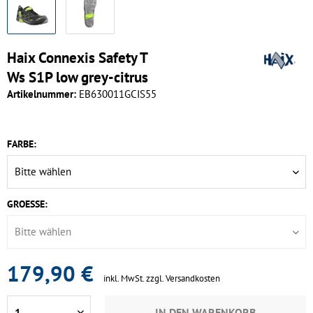
Haix Connexis Safety T
Ws S1P low grey-citrus
Artikelnummer:
EB630011GCIS55
FARBE:
GROESSE:
179,90 €
inkl. MwSt.
zzgl. Versandkosten
IN DEN
WARENKORB