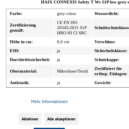
HAIX CONNEXIS Safety T Ws S1P low grey-c
Farbe:
grey-citrus
Wasserdicht:
CE EN ISO
Zertifizierung
20345:2011 S1P
Schnittschutzklass
gemäß:
HRO HI CI SRC
Höhe in cm:
8,0 cm
Verschluss:
ESD:
ja
Sicherheitsklasse:
Durchtrittssicherheit:
ja
Schutzkappe:
Zertifiziert für
Obermaterial:
Mikrofaser/Textil
orthop. Einlagen:
Antistatik:
ja
Gewicht: