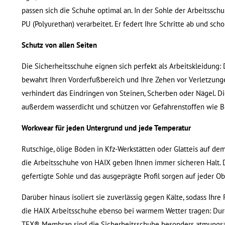
passen sich die Schuhe optimal an. In der Sohle der Arbeitssch
PU (Polyurethan) verarbeitet. Er federt Ihre Schritte ab und sch
Schutz von allen Seiten
Die Sicherheitsschuhe eignen sich perfekt als Arbeitskleidung:
bewahrt Ihren Vorderfußbereich und Ihre Zehen vor Verletzunge
verhindert das Eindringen von Steinen, Scherben oder Nägel. D
außerdem wasserdicht und schützen vor Gefahrenstoffen wie B
Workwear für jeden Untergrund und jede Temperatur
Rutschige, ölige Böden in Kfz-Werkstätten oder Glatteis auf d
die Arbeitsschuhe von HAIX geben Ihnen immer sicheren Halt.
gefertigte Sohle und das ausgeprägte Profil sorgen auf jeder Ob
Darüber hinaus isoliert sie zuverlässig gegen Kälte, sodass Ihre
die HAIX Arbeitsschuhe ebenso bei warmem Wetter tragen: Dur
TEX® Membran sind die Sicherheitsschuhe besonders atmungsakt