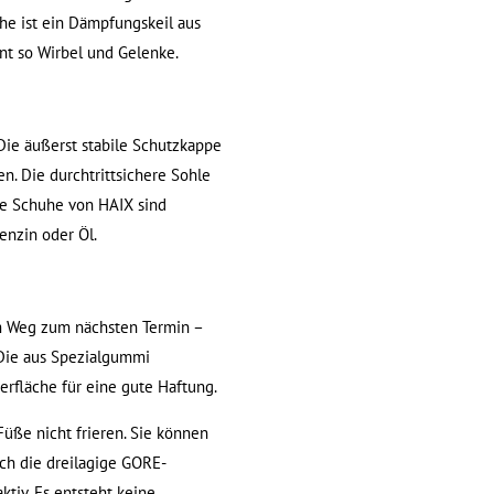
uhe ist ein Dämpfungskeil aus
ont so Wirbel und Gelenke.
 Die äußerst stabile Schutzkappe
n. Die durchtrittsichere Sohle
ie Schuhe von HAIX sind
enzin oder Öl.
em Weg zum nächsten Termin –
 Die aus Spezialgummi
erfläche für eine gute Haftung.
 Füße nicht frieren. Sie können
ch die dreilagige GORE-
iv. Es entsteht keine