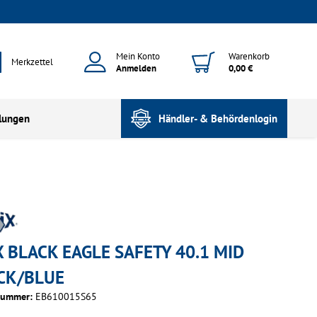
Mein Konto
Warenkorb
Merkzettel
Anmelden
0,00 €
lungen
Händler- & Behördenlogin
X BLACK EAGLE SAFETY 40.1 MID
CK/BLUE
nummer:
EB610015S65