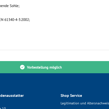
rbende Sohle;
N EN 61340-4-3:2002;
Vorbestellung möglich
denausstatter
Shop Service
Legitimation und Altersnachwei
e 10