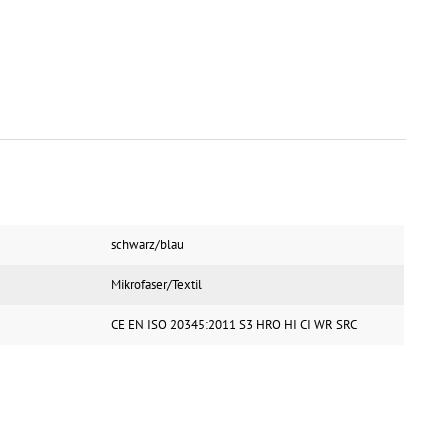
schwarz/blau
Mikrofaser/Textil
CE EN ISO 20345:2011 S3 HRO HI CI WR SRC