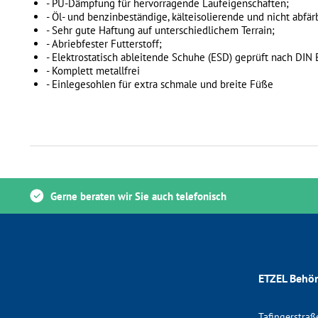
- PU-Dämpfung für hervorragende Laufeigenschaften;
- Öl- und benzinbeständige, kälteisolierende und nicht abfä
- Sehr gute Haftung auf unterschiedlichem Terrain;
- Abriebfester Futterstoff;
- Elektrostatisch ableitende Schuhe (ESD) geprüft nach DI
- Komplett metallfrei
- Einlegesohlen für extra schmale und breite Füße
Gerne beraten wir Sie auch telefonisch
ETZEL Behör
Tafingerstraß