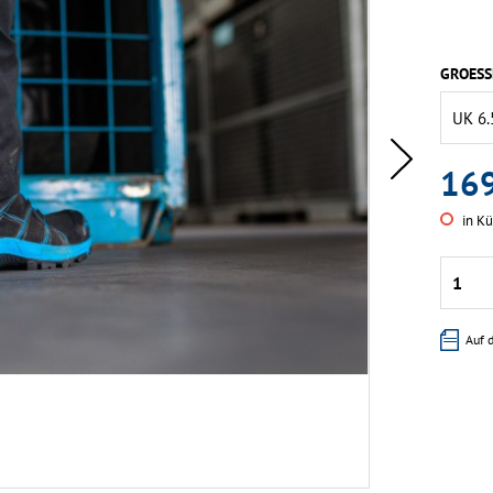
GROESS
169
in Kü
Auf 