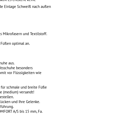
kende Einlage Schweiß nach außen
Mikrofasern und Textilstoff.
 Füßen optimal an.
chuhe aus.
itsschuhe besonders
omit vor Flüssigkeiten wie
 für schmale und breite Füße
age (medium) versandt!
estellen.
 Rücken und Ihre Gelenke.
ßführung.
COMFORT A/S bis 15 mm, Fa.