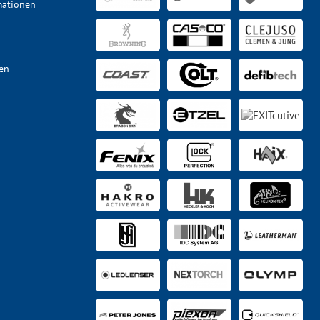
mationen
en