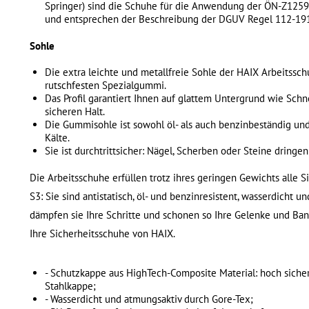
Springer) sind die Schuhe für die Anwendung der ÖN-Z1259
und entsprechen der Beschreibung der DGUV Regel 112-191 
Sohle
Die extra leichte und metallfreie Sohle der HAIX Arbeitssc
rutschfesten Spezialgummi.
Das Profil garantiert Ihnen auf glattem Untergrund wie Sch
sicheren Halt.
Die Gummisohle ist sowohl öl- als auch benzinbeständig und 
Kälte.
Sie ist durchtrittsicher: Nägel, Scherben oder Steine dringen
Die Arbeitsschuhe erfüllen trotz ihres geringen Gewichts alle 
S3: Sie sind antistatisch, öl- und benzinresistent, wasserdicht u
dämpfen sie Ihre Schritte und schonen so Ihre Gelenke und Band
Ihre Sicherheitsschuhe von HAIX.
- Schutzkappe aus HighTech-Composite Material: hoch sicher 
Stahlkappe;
- Wasserdicht und atmungsaktiv durch Gore-Tex;