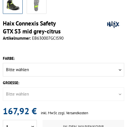
Haix Connexis Safety
GTX S3 mid grey-citrus
Artikelnummer:
EB630007GCIS90
FARBE:
GROESSE:
167,92 €
inkl. MwSt.
zzgl. Versandkosten
IN DEN
WARENKORB