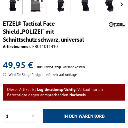
ETZEL® Tactical Face
Shield „POLIZEI“ mit
Schnittschutz schwarz, universal
Artikelnummer:
EB011011410
49,95 €
inkl. MwSt.
zzgl. Versandkosten
Wird für Sie gefertigt - Lieferzeit auf Anfrage
Dieser Artikel ist
Legitimationspflichtig
. Verkauf nur an
Berechtigte gegen entsprechenden
Nachweis
.
IN DEN
WARENKORB