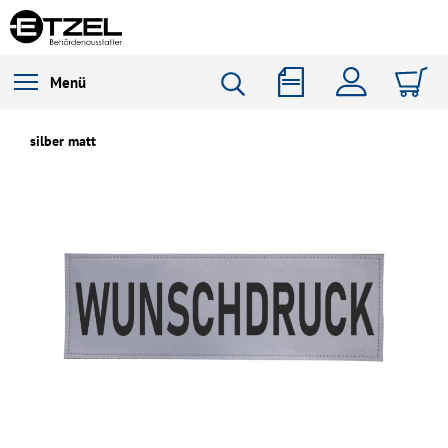
Menü
silber matt