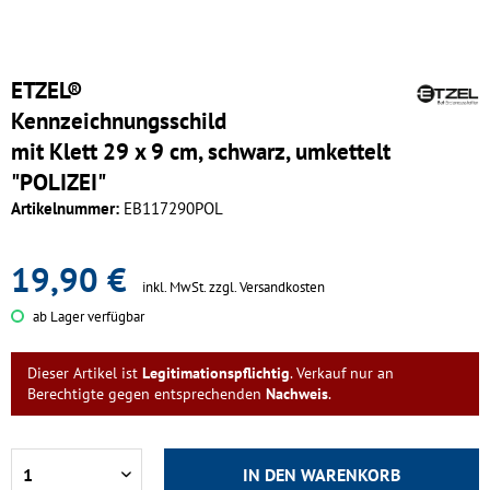
ETZEL®
Kennzeichnungsschild
mit Klett 29 x 9 cm, schwarz, umkettelt
"POLIZEI"
Artikelnummer:
EB117290POL
19,90 €
inkl. MwSt.
zzgl. Versandkosten
ab Lager verfügbar
Dieser Artikel ist
Legitimationspflichtig
. Verkauf nur an
Berechtigte gegen entsprechenden
Nachweis
.
IN DEN
WARENKORB