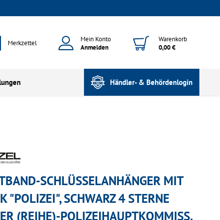
Mein Konto
Warenkorb
Merkzettel
Anmelden
0,00 €
lungen
Händler- & Behördenlogin
TBAND-SCHLÜSSELANHÄNGER MIT
CK "POLIZEI", SCHWARZ 4 STERNE
BER (REIHE)-POLIZEIHAUPTKOMMISS.