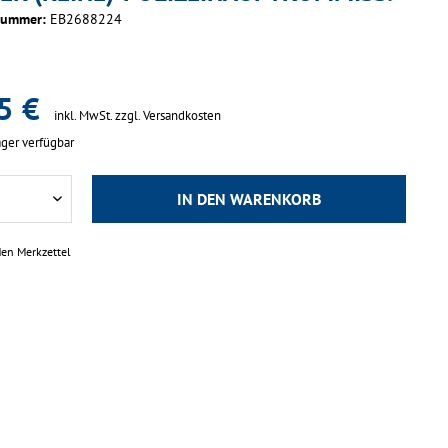
nummer:
EB2688224
5 €
inkl. MwSt.
zzgl. Versandkosten
ger verfügbar
IN DEN
WARENKORB
den Merkzettel