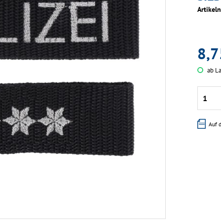
Artikel
8,7
ab La
Auf 