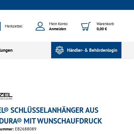
Mein Konto
Warenkorb
Merkzettel
Anmelden
0,00 €
lungen
Händler- & Behördenlogin
EL® SCHLÜSSELANHÄNGER AUS
DURA® MIT WUNSCHAUFDRUCK
nummer:
EB2688089