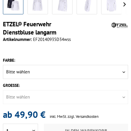
ETZEL® Feuerwehr
Dienstbluse langarm
Artikelnummer:
EF20140935D34wss
FARBE:
GROESSE:
ab 49,90 €
inkl. MwSt.
zzgl. Versandkosten
IN DEN
WARENKORB