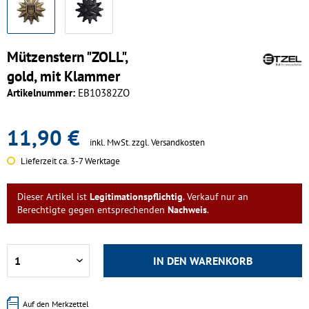
Mützenstern "ZOLL",
gold, mit Klammer
Artikelnummer:
EB10382ZO
11,90 €
inkl. MwSt.
zzgl. Versandkosten
Lieferzeit ca. 3-7 Werktage
Dieser Artikel ist
Legitimationspflichtig
. Verkauf nur an
Berechtigte gegen entsprechenden
Nachweis
.
IN DEN
WARENKORB
Auf den Merkzettel