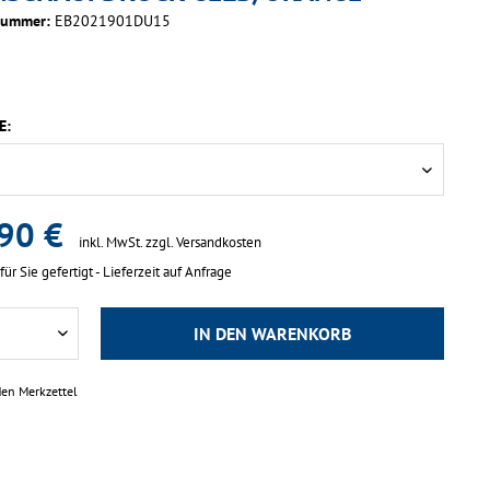
nummer:
EB2021901DU15
E:
90 €
inkl. MwSt.
zzgl. Versandkosten
für Sie gefertigt - Lieferzeit auf Anfrage
IN DEN
WARENKORB
den Merkzettel