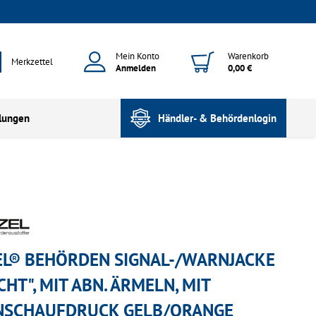
Mein Konto
Warenkorb
Merkzettel
Anmelden
0,00 €
lungen
Händler- & Behördenlogin
EL® BEHÖRDEN SIGNAL-/WARNJACKE
CHT", MIT ABN. ÄRMELN, MIT
SCHAUFDRUCK GELB/ORANGE