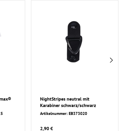
lmax®
NightStripes neutral mit
Karabiner schwarz/schwarz
25
Artikelnummer: EB373020
2,90 €