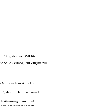
ach Vorgabe des BMI für
je Seite - ermöglicht Zugriff zur
 über der Einsatzjacke
 Aufgaben im bzw. während
r Entfernung – auch bei
t als gefährdete Person