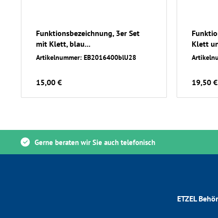
Funktionsbezeichnung, 3er Set
Funktio
mit Klett, blau...
Klett un
Artikelnummer: EB2016400blU28
Artikel
15,00 €
19,50 €
Gerne beraten wir Sie auch telefonisch
ETZEL Behör