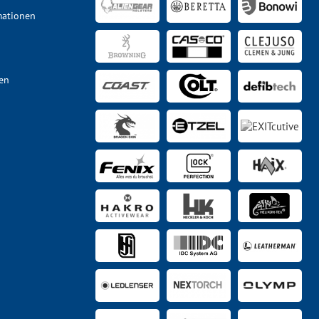
mationen
en