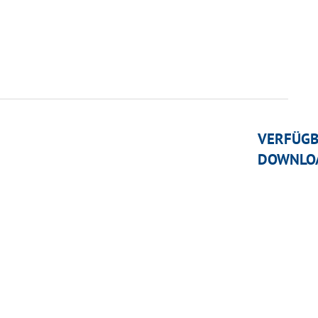
VERFÜG
DOWNLO