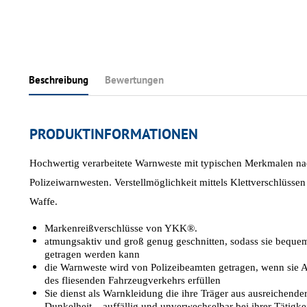
Beschreibung
Bewertungen
PRODUKTINFORMATIONEN
Hochwertig verarbeitete Warnweste mit typischen Merkmalen n
Polizeiwarnwesten. Verstellmöglichkeit mittels Klettverschlüssen 
Waffe.
Markenreißverschlüsse von YKK®.
atmungsaktiv und groß genug geschnitten, sodass sie bequem
getragen werden kann
die Warnweste wird von Polizeibeamten getragen, wenn sie
des fliesenden Fahrzeugverkehrs erfüllen
Sie dienst als Warnkleidung die ihre Träger aus ausreichende
Dunkelheit – auffällig und unverwechselbar bei ihrer Tätigkei