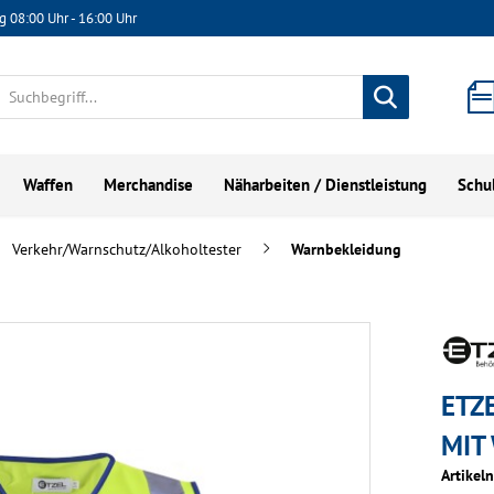
g 08:00 Uhr - 16:00 Uhr
Waffen
Merchandise
Näharbeiten / Dienstleistung
Schu
Verkehr/Warnschutz/Alkoholtester
Warnbekleidung
ETZ
MIT
Artikel