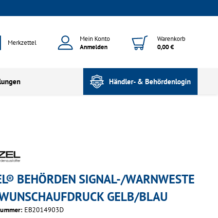
Mein Konto
Warenkorb
Merkzettel
Anmelden
0,00 €
lungen
Händler- & Behördenlogin
EL® BEHÖRDEN SIGNAL-/WARNWESTE
 WUNSCHAUFDRUCK GELB/BLAU
nummer:
EB2014903D