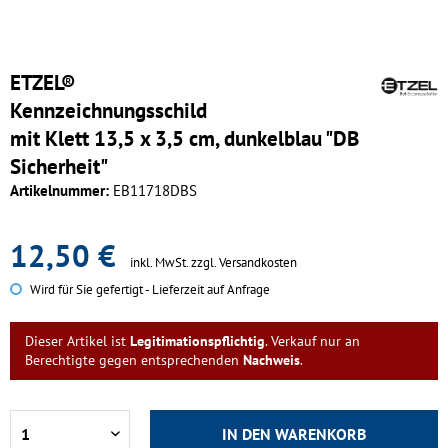
ETZEL®
Kennzeichnungsschild
mit Klett 13,5 x 3,5 cm, dunkelblau "DB
Sicherheit"
Artikelnummer:
EB11718DBS
12,50 €
inkl. MwSt.
zzgl. Versandkosten
Wird für Sie gefertigt - Lieferzeit auf Anfrage
Dieser Artikel ist
Legitimationspflichtig
. Verkauf nur an
Berechtigte gegen entsprechenden
Nachweis
.
IN DEN
WARENKORB