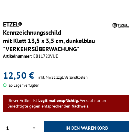
ETZEL®
Kennzeichnungsschild
mit Klett 13,5 x 3,5 cm, dunkelblau
"VERKEHRSÜBERWACHUNG"
Artikelnummer:
EB11720VUE
12,50 €
inkl. MwSt.
zzgl. Versandkosten
ab Lager verfügbar
Dieser Artikel ist
Legitimationspflichtig
. Verkauf nur an
Berechtigte gegen entsprechenden
Nachweis
.
IN DEN
WARENKORB