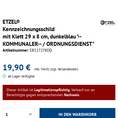
ETZEL®
Kennzeichnungsschild
mit Klett 29 x 8 cm, dunkelblau "--
KOMMUNALER-- / ORDNUNGSDIENST"
Artikelnummer:
EB11727KOD
19,90 €
inkl. MwSt.
zzgl. Versandkosten
ab Lager verfügbar
Dieser Artikel ist
Legitimationspflichtig
. Verkauf nur an
Berechtigte gegen entsprechenden
Nachweis
.
IN DEN
WARENKORB