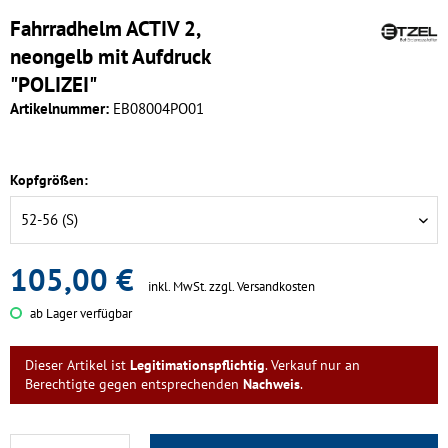
Fahrradhelm ACTIV 2,
neongelb mit Aufdruck
"POLIZEI"
Artikelnummer:
EB08004PO01
Kopfgrößen:
105,00 €
inkl. MwSt.
zzgl. Versandkosten
ab Lager verfügbar
Dieser Artikel ist
Legitimationspflichtig
. Verkauf nur an
Berechtigte gegen entsprechenden
Nachweis
.