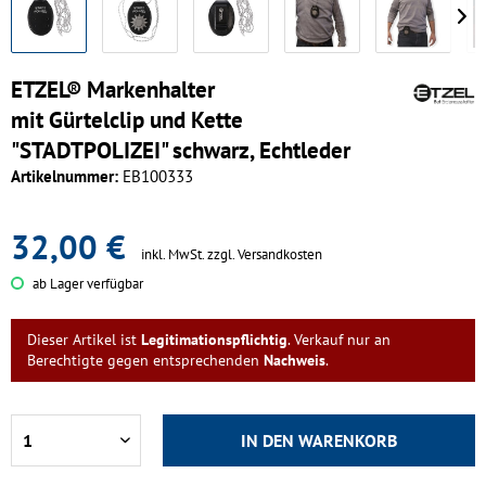
ETZEL® Markenhalter
mit Gürtelclip und Kette
"STADTPOLIZEI" schwarz, Echtleder
Artikelnummer:
EB100333
32,00 €
inkl. MwSt.
zzgl. Versandkosten
ab Lager verfügbar
Dieser Artikel ist
Legitimationspflichtig
. Verkauf nur an
Berechtigte gegen entsprechenden
Nachweis
.
IN DEN
WARENKORB