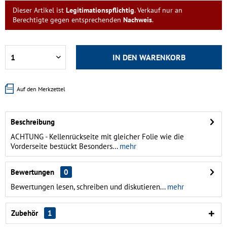
Dieser Artikel ist
Legitimationspflichtig
. Verkauf nur an
Berechtigte gegen entsprechenden
Nachweis
.
IN DEN
WARENKORB
Auf den Merkzettel
Beschreibung
ACHTUNG - Kellenrückseite mit gleicher Folie wie die
Vorderseite bestückt Besonders...
mehr
Bewertungen
0
Bewertungen lesen, schreiben und diskutieren...
mehr
Zubehör
1