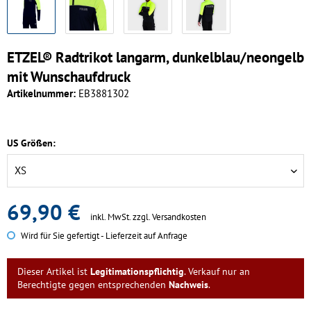
ETZEL® Radtrikot langarm, dunkelblau/neongelb
mit Wunschaufdruck
Artikelnummer:
EB3881302
US Größen:
69,90 €
inkl. MwSt.
zzgl. Versandkosten
Wird für Sie gefertigt - Lieferzeit auf Anfrage
Dieser Artikel ist
Legitimationspflichtig
. Verkauf nur an
Berechtigte gegen entsprechenden
Nachweis
.