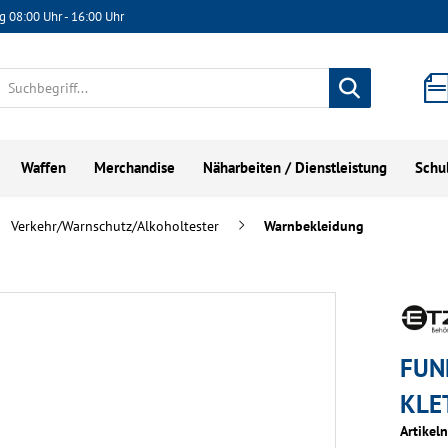
g 08:00 Uhr - 16:00 Uhr
Waffen
Merchandise
Näharbeiten / Dienstleistung
Schu
Verkehr/Warnschutz/Alkoholtester
Warnbekleidung
FUN
KLE
Artikel