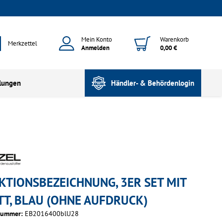
Mein Konto
Warenkorb
Merkzettel
Anmelden
0,00 €
lungen
Händler- & Behördenlogin
KTIONSBEZEICHNUNG, 3ER SET MIT
TT, BLAU (OHNE AUFDRUCK)
nummer:
EB2016400blU28