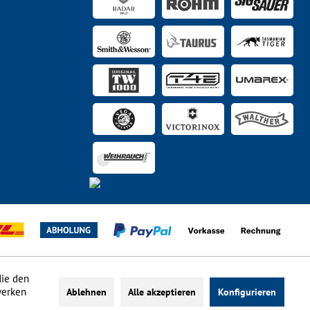
die den
werken
Ablehnen
Alle akzeptieren
Konfigurieren