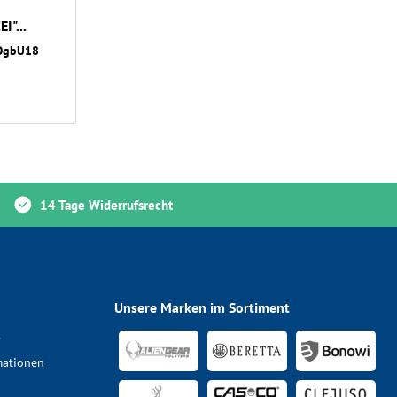
I"...
POgbU18
14 Tage Widerrufsrecht
Unsere Marken im Sortiment
s
mationen