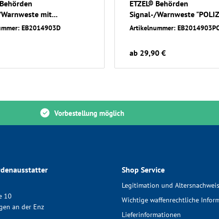
 Behörden
ETZEL® Behörden
/Warnweste mit...
Signal-/Warnweste "POLIZE
nummer: EB2014903D
Artikelnummer: EB2014903
ab 29,90 €
Vorbestellung möglich
denausstatter
Shop Service
Legitimation und Altersnachwei
e 10
Wichtige waffenrechtliche Infor
gen an der Enz
Lieferinformationen