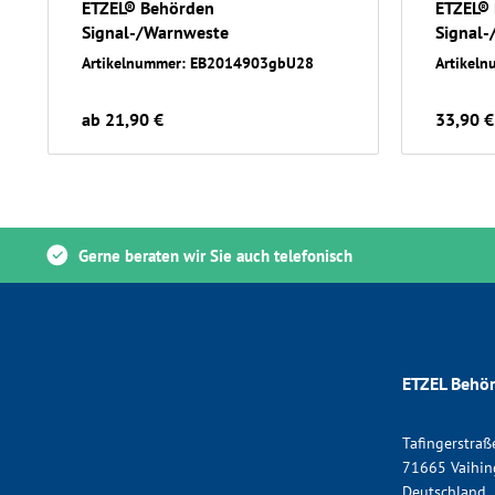
ETZEL® Behörden
ETZEL®
Signal-/Warnweste
Signal-
Artikelnummer: EB2014903gbU28
Artikel
ab 21,90 €
33,90 €
Gerne beraten wir Sie auch telefonisch
ETZEL Behör
Tafingerstraß
71665 Vaihin
Deutschland